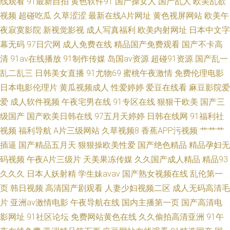
线观看
91最新自拍
黄色软件91
国产操女人
国产乱人
欧美乱欲
久久色激情一区 91日韓免費看 五月天在线不卡 日韩AV三级勉费 三级AVV 天
视频
超碰吃瓜
久草涩涩
最新在线A片网址
黄色视屏网站
欧美午
夜寂寞影院
新视觉影视
成人写真福利
欧美内射网址
日本中文字
堂福利av 伊人网在9线 波多野结衣磁力链接 欧美群交网 日本欧美大片 国产
幕无码
97日穴网
成人免费在线
精品国产免费观看
国产不卡高
清
91av在线播放
91制作传媒
岛国av资源
超碰91资源
国产乱一
精品成人区精品 色悠悠成人视频 91n一起操 日本丝袜足交 污网址在线观看
乱二乱三
日韩美女直播
91尤物69
蜜桃午夜激情
免费伦理电影
日本电影伦理片
黄瓜视频成人
性爱婷婷
爱豆在线看
麻豆影院爱
爱
成人软件视频
午夜宅男在线
91专区在线
狠狠干欧美
国产三
级国产
国产欧美日韩在线
97五月天婷婷
日韩在线网
91福利社
视频
福利导航
A片三级网站
久草视频8
香蕉APP污视频
艹艹艹
插逼
国产精品五月天
狠狠操欧美性爱
国产绝色精品
精品孕妇无
码视频
午夜A片三级片
天美果冻传媒
久久国产成人精品
精品93
久久久
日本人妖射精
学生妹avav
国产熟女视频在线
乱伦第一
页
韩日视频
高清国产剧观看
人妻少妇视频二区
成人无码高清毛
片
亚洲av激情电影
午夜导航在线
国内主播第一页
国产高清电
影网址
91社区论坛
免费网站黄色在线
久久偷拍高清亚洲
91午