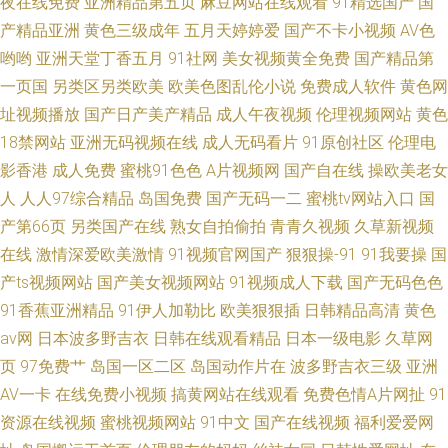
夜在线免费
亚洲精品第五页
麻豆网站在线观看
91精选国产
国
产精品亚洲
黄色三级成年
五月天婷婷爱
国产不卡小视频
AV色
哟哟
亚洲天堂丁香五月
91社网
美女视频黄全免费
国产精品第
一页国
另类区另类欧美
欧美色图乱伦小说
免费成人软件
黄色网
址视频播放
国产日产美产精品
成人午夜视频
伦理视频网站
黄色
18禁网站
亚洲无码视频在线
成人无码看片
91原创社区
伦理电
影香港
成人免费
蜜桃91色色
A片视频网
国产自在线
操欧美老女
人
人人97综合精品
岛国免费
国产无码一二
蜜桃tv网站入口
国
产第66页
另类国产在线
熟女自拍偷拍
青青久视频
久草新视频
在线
激情深爱欧美激情
91视频官网国产
狠狠操-91
91我要操
国
产ts视频网站
国产美女视频网站
91视频成人下载
国产无码色色
91香蕉亚洲精品
91伊人加勒比
欧美狠狠插
日韩精品高清
黄色
av网
日本波多野吉衣
日韩在线观看精品
日本一级电影
久草网
页
97免费艹
岛国一区二区
岛国动作片在
波多野吉衣三级
亚洲
AV一卡
在线免费小视频
搞黄网站在线观看
免费色情A片网扯
91
资源在线视频
蜜桃视频网站
91中文
国产在线视频
福利爱爱网