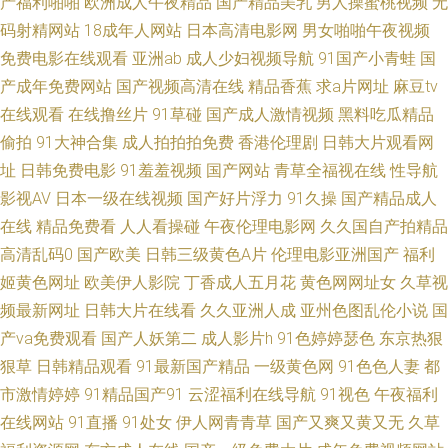
产福利啪啪
欧洲成人午夜精品
国产精品美乳
男人操蜜桃视频
无
美亚国产精品 久久国产精品高潮 美欧久久 日韩123区在线视频 亚洲无码激
码射精网站
18成年人网站
日本高清电影网
男女啪啪午夜视频
免费电影在线观看
亚洲ab
成人少妇视频导航
91国产小青蛙
国
情文学 熟女自接 色五月色五天色激情 久久人妻丝袜一区二区 久久精产品
产成年免费网站
国产视频高清在线
精品香蕉
求a片网址
麻豆tv
在线观看
在线撸丝片
91草碰
国产成人激情视频
黑料吃瓜精品
wwwmismik AV在线不卡婷图片 国产九九精品在线 国产精品久久色 久久有
偷拍
91大神合集
成人拍拍拍免费
香港伦理剧
日韩大片观看网
址
日韩免费电影
91羞羞视频
国产网站
青草全福视在线
性导航
精品 九九91视频 91草莓在线 在线天堂9 尤物一区在线视频 影音先锋资源站
影视AV
日本一级在线视频
国产好片浮力
91久操
国产精品成人
AV 91网网址在线观看 av久热 91精品54 91国产黑丝原创亚洲 91在线拍拍
在线
精品免费看
人人看操碰
午夜伦理电影网
久久国自产拍精品
高清乱码0
国产欧美
日韩三级黄色A片
伦理电影亚洲国产
福利
91视频网在线 91看片 91人妻人人操人人爽 91社视频在线观看 91TS国产人
姬黄色网址
欧美伊人影院
丁香成人五月花
黄色网网址女
久草视
频最新网址
日韩大片在线看
久久亚洲人成
亚州色图乱伦小说
国
妖系列 午夜社区 精品国产资源 91黑料福利网 欧美性爱二区 91熊貓 欧美啪
产va免费观看
国产人妖第二
成人影片h
91色婷婷瑟色
东京热狠
狠草
日韩精品观看
91最新国产精品
一级黄色网
91色色人妻
都
色影院 久久精品视频首页 91页在线视频 四虎官网AV 精品国产乱 91在线观
市激情婷婷
91精品国产91
云涩福利在线导航
91视色
午夜福利
看播放网址 三级网址国产 俺去也五月天 五月婷婷淫 国产午夜福利网址 91大
在线网站
91直播
91处女
伊人网青青草
国产又爽又黄又无
久草