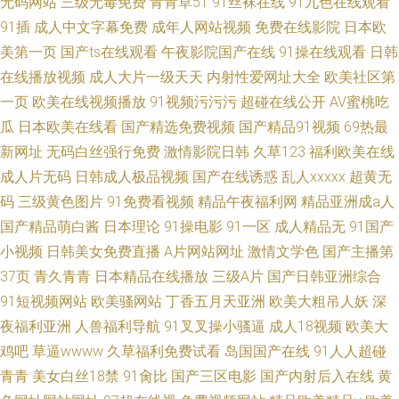
无码网站
三级无毒免费
青青草51
91丝袜在线
91九色在线观看
91插
成人中文字幕免费
成年人网站视频
免费在线影院
日本欧
美第一页
国产ts在线观看
午夜影院国产在线
91操在线观看
日韩
在线播放视频
成人大片一级天天
内射性爱网址大全
欧美社区第
一页
欧美在线视频播放
91视频污污污
超碰在线公开
AV蜜桃吃
瓜
日本欧美在线看
国产精选免费视频
国产精品91视频
69热最
新网址
无码白丝强行免费
激情影院日韩
久草123
福利欧美在线
成人片无码
日韩成人极品视频
国产在线诱惑
乱人xxxxx
超黄无
码
三级黄色图片
91免费看视频
精品午夜福利网
精品亚洲成a人
国产精品萌白酱
日本理论
91操电影
91一区
成人精品无
91国产
小视频
日韩美女免费直播
A片网站网址
激情文学色
国产主播第
37页
青久青青
日本精品在线播放
三级A片
国产日韩亚洲综合
91短视频网站
欧美骚网站
丁香五月天亚洲
欧美大粗吊人妖
深
夜福利亚洲
人兽福利导航
91叉叉操小骚逼
成人18视频
欧美大
鸡吧
草逼wwww
久草福利免费试看
岛国国产在线
91人人超碰
青青
美女白丝18禁
91肏比
国产三区电影
国产内射后入在线
黄