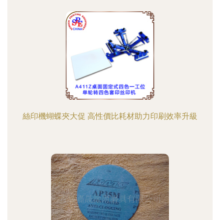
絲印機蝴蝶夾大促 高性價比耗材助力印刷效率升級