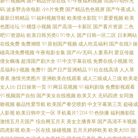
新91视频网
国产精品分类在线
97午夜福利视频
岛国AV动作无
中文字幕懂色网 91深夜福利社区 欧美BB 91视频在线 性交片子 国产精海角
码
波多野吉依电影
小h片免费
国产精品色色视屏
国产午夜成人
最新日韩精品
91福利视频导航
欧美喷水影院
91爱爱视频
欧美
亚洲日韩国产欧美另类 国产欧美日韩久久 在线看片网站 精品伊人大香蕉 91
色图论坛
91榴莲小视频
国产高清一卡新区
国产看片资源
二色
吧97资源站
欧美日韩另类0
91华人
国产日韩一区二区
日本网站
激情性交社区 另类专区海角 91竹菊国产熟女 深夜福利视视频 超碰人人熟女
在线免费
免费潮喷
91原创国产视频
成人吃瓜福利
国产在线9
操
亚洲欧洲成人免费福利 国产精品二区三区 91大香蕉cn 九九热这里有精品 91
碰高清免费视频
午夜电影全集
国产AV无码
人妻系列
爱豆传媒
倩女幽魂
超清国产剧大全
91中文字幕在线
免费在线小视频
吃
成人免费视频 男人操逼天堂 91呦在线观看 影音先锋AV一区 毛片水多多 91
瓜福利小视频
免费91
国产日产亚洲精品
91社在线高清
人人草
香蕉
激情另类图片
亚洲欧美在线观看
成人三级成人三级
欧美老
网站一起操 日韩无码 91永久 日韩不卡中出 91呦呦 色色男人的天堂AV 性猛
女人bb
日日操第一页
91网豆花视频
91福利剧场
免费影视观看
91视频国产自拍
国产美女在线视频
欧美又大
无码四虎
女同激
交精品久久 黄色小网站 91精品最新地址 久草在线久草在线 91官方网站在线
吻视频
极品性爱导航
欧美国产拳交喷奶
中文字幕第三页
超碰成
人影视
欧美日韩中文一区
手机看片1204
91色快播
福利撸影院
观看 男人天堂色91 91视频网址91婷婷 精品人人操人人摸 91韩国伊人五码
激情五月天国产
综合网五月天
美女主播青草
国产高清不卡视频
91超碰人人狠狠操 91国产色站 51桃色 亚洲色图国产精品 色亚洲色天堂 欧
四虎影视
欧美一区在线
操碰视频
五月天婷婷欧美
欧美大BB
国