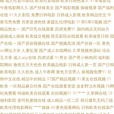
碰
成人性爱aa影院
欧美性爱插插
欧美日韩色黄片
91草莓影院
叉啊插 女人一级S片 91社一区二区 美女丝袜足交 91艹人 国产精品男女 91成
午夜电影网久久
国产丝袜美女
国产精彩视频
操碰视屏
国产福利
在线
91久久影院
免费日韩电影
日韩成人影视
欧美精品性交
午
长人版网 久久93 91岛国熟女am 乱交AV在线 av伊人久久青草 AV老司机资源
夜宅男免费
另类亚洲色情
家庭乱伦理电影
91草B草B视频
国产
精品熟女一
国产巨乳在线观看
四虎免费91
国内精品无码短片
网 91麻豆人妻偷人精品 影音av资源无码男人 日韩伦理片 日本无卡 久久黄色
超碰成人操操
欧美猛交视频
西瓜影院在线观看
欧美做受日韩
国
视频网址 国产精品九九视频 91n视频在线 欧美性爱亚洲 91无码精品入口竹
产在线一
国产原创视频在线
国产视频高清
国产丝袜一区
黄色
av网址大全
人妻乱视
国产成人在线网站
久草视频资源站
综合
菊 欧美日性美女性潮视频 91站视频网 色色网五月社区 A片资源网 日韩综合
五月香
成人app在线
四虎试看
91男女
国产男小鲜肉同
福利影
院网站
激情五月天色色
欧美极品电影
日韩成人第一页
国产日韩
无码不卡 国产精品一区 超碰碰av在线 俺去也网址 av大片在线观看 综合色男
欧美电影
久久机热
成人午夜网
黄色天堂男人
操视频免费91
日
韩中文在线
精品中的精品
97国产精品视频
91美女在线视频
51
人的天堂 午液大香蕉 五月丁香啪啪网 人妖乱轮谢精 欧美日韩麻 国产一区变
欧美
一区精品麻豆经典
国产在线观看资源
波多野洁衣视频
污网
站免费看
特级欧美在线观看
自拍视频91
91艹艹
久草网在线
18
态人妻 91N视频网站 四虎AV成人网站 欧美成人性 国产精品无毒久久 久草国
福利影院
老司机蜜桃在线
成人精品一区二区
韩日爆乳无码三级
内 久草国产av 成人天堂网av www这a视频 91无码无禁动漫 一级大片久 久久
欧美伦理电影网站
艹艹操操
AV黄色观看网站
日韩欧美在线国产