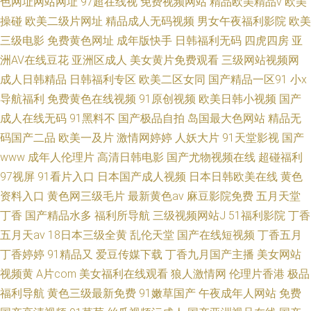
色网址网站网址
97超在线视
免费视频网站
精品欧美精品v
欧美
操碰
欧美二级片网址
精品成人无码视频
男女午夜福利影院
欧美
三级电影
免费黄色网址
成年版快手
日韩福利无码
四虎四房
亚
洲AV在线豆花
亚洲区成人
美女黄片免费观看
三级网站视频网
成人日韩精品
日韩福利专区
欧美二区女同
国产精品一区91
小x
导航福利
免费黄色在线视频
91原创视频
欧美日韩小视频
国产
成人在线无码
91黑料不
国产极品自拍
岛国最大色网站
精品无
码国产二品
欧美一及片
激情网婷婷
人妖大片
91天堂影视
国产
www
成年人伦理片
高清日韩电影
国产尤物视频在线
超碰福利
97视屏
91看片入口
日本国产成人视频
日本日韩欧美在线
黄色
资料入口
黄色网三级毛片
最新黄色av
麻豆影院免费
五月天堂
丁香
国产精品水多
福利所导航
三级视频网站J
51福利影院
丁香
五月天av
18日本三级全黄
乱伦天堂
国产在线短视频
丁香五月
丁香婷婷
91精品又
爱豆传媒下载
丁香九月国产主播
美女网站
视频黄
A片com
美女福利在线观看
狼人激情网
伦理片香港
极品
福利导航
黄色三级最新免费
91嫩草国产
午夜成年人网站
免费