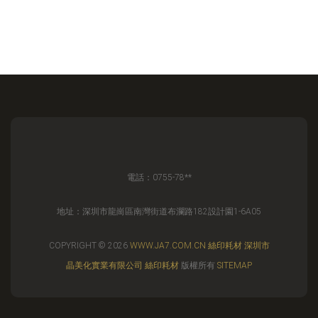
電話：0755-78**
地址：深圳市龍崗區南灣街道布瀾路182設計園1-6A05
COPYRIGHT © 2026
WWW.JA7.COM.CN
絲印耗材
深圳市
晶美化實業有限公司
絲印耗材
版權所有
SITEMAP