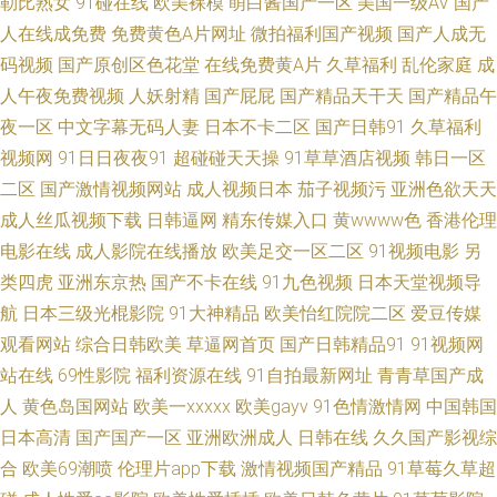
勒比熟女
91碰在线
欧美裸模
萌白酱国产一区
美国一级AV
国产
日韩wwww 国产又粗又硬又长免费 成人黄AA片 91黄色废料网站 亚洲成人网
人在线成免费
免费黄色A片网址
微拍福利国产视频
国产人成无
码视频
国产原创区色花堂
在线免费黄A片
久草福利
乱伦家庭
成
站蜜桃 男女做事网站 国产精品丝袜黑色高跟 91射福利 午夜福利资源 久草免
人午夜免费视频
人妖射精
国产屁屁
国产精品天干天
国产精品午
夜一区
中文字幕无码人妻
日本不卡二区
国产日韩91
久草福利
费欧美 超碰人人妻人人爱 91黄色 婷婷五月深深爱 毛片麻豆视频网 欧美国产
视频网
91日日夜夜91
超碰碰天天操
91草草酒店视频
韩日一区
日韩福利 欧日韩中文字幕在线 国产精品福利专区传媒 91香蕉视频 91在线高
二区
国产激情视频网站
成人视频日本
茄子视频污
亚洲色欲天天
成人丝瓜视频下载
日韩逼网
精东传媒入口
黄wwww色
香港伦理
清大香蕉 91超碰福利电影 污影院啪啪啪麻豆 91Ncom影院 欧女日b AV倫理
电影在线
成人影院在线播放
欧美足交一区二区
91视频电影
另
类四虎
亚洲东京热
国产不卡在线
91九色视频
日本天堂视频导
巨乳性爱 日韩免费成人网址 91秒拍网 老湿机午夜无码视频 91视频导航在线
航
日本三级光棍影院
91大神精品
欧美怡红院院二区
爱豆传媒
观看网站
综合日韩欧美
草逼网首页
国产日韩精品91
91视频网
观看 免费看AV 91大神啪啪视频蜜桃 老司机色导航 91夫妻网 久久嫩草精品
站在线
69性影院
福利资源在线
91自拍最新网址
青青草国产成
51tv影城 福利社区视频导航 91国产性交在线观看 欧美专区一 欧美久久 日本
人
黄色岛国网站
欧美一xxxxx
欧美gayv
91色情激情网
中国韩国
日本高清
国产国产一区
亚洲欧洲成人
日韩在线
久久国产影视综
αV在线观看 青娱乐豆花视频 九九热视频欧美精品 黄色人人操B 92大香蕉 91
合
欧美69潮喷
伦理片app下载
激情视频国产精品
91草莓久草超