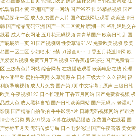
址
岛国搬运工首页
伦理朋友的妈妈
丝袜女同
日韩性爱网址
在
线观看日本黄
亚洲国产第一网站
国产99不卡
66精品视频
国产
精品探花一区
成人免费国产大片
国产在线网址观看
欧美激情日
韩
国产精品无码亚洲
国产一区二区黄片
喷潮一区
福利姬足交在
线看
成人午夜网址
五月花无码视频
青青草国产
欧美日韩乱
国
产屁屁第一页
91国产视频网
性爱草逼91AV
免费欧美视频
欧美
岛国一区二区
少妇喷水18禁
51漫画APP
丁香五月花激情网
欧
美爱爱tv视频
免费五月丁香视频
97香蕉超级碰碰
国产免费看二
区
三级黄色片网站
综合网黄
在线播放观看
欧美电影在线
伦理
片在哪里看
蜜桃午夜网
久草资源在
日本三级大全
久久福利
福
利所导航视频
成人片免费
国产第9页
中文字幕bt原声
三级日韩
欧美
午夜视频123
日本推理片
丁香五月网站
国产免费看视频
极
品成人色
成人黑料自拍
国产日韩欧美网站
国产无码av
老湿A片
影院
国产精品自拍偷拍
牛牛影院A片
日韩无码视频网站
都市激
情变态另类
男女91视频
字幕在线精品播放
免费国产在线看
国
产婷婷五月天
无码传媒导航
日本电影伦理
国产午夜高清
美女黄