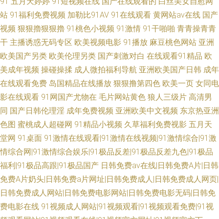
91
五月天婷婷
91短视频在线
国产在线观看的
白丝美女自慰网
站
91福利免费视频
加勒比91AV
91在线观看
黄网站av在线
国产
视频
狠狠擼狠狠擼
91桃色小视频
91激情
91干啪啪
青青操青青
干
主播诱惑无码专区
欧美视频电影
91播放
麻豆桃色网站
亚洲
欧美国产另类
欧美伦理另类
国产刺激对白
在线观看91精品
欧
美成年视频
操碰操揉
成人微拍福利导航
亚洲欧美国产日韩
成年
在线观看免费
岛国精品在线播放
狠狠撸第四色
欧美一页
女同电
影在线观看
91网国产尤物在
毛片网站黄色
狼人三级片
高清男
同
国产日韩伦理淫
成年免费视频
亚洲欧美中文视频
东京热亚洲
色图
蜜桃成人超碰网
91精品小视频
久草福利免费视影
五月天
堂网
91桌面
91激情在线观看|91激情在线视频|91激情综合|91激
情综合网|91激情综合娱乐|91极品反差|91极品反差九色|91极品
福利|91极品高跟|91极品国产
日韩免费av在线|日韩免费A片|日韩
免费A片奶头|日韩免费a片网址|日韩免费成人|日韩免费成人网页|
日韩免费成人网站|日韩免费电影网站|日韩免费电影无码|日韩免
费电影在线
91视频成人网站|91视频观看|91视频观看免费|91视