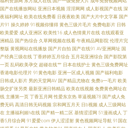
福利资源网
东方成人在线
国产一级免费大片
成年免费视频网站
神双飞美女 日韩毛片网址 91在线网站免费 91黄在线看 色呦呦丁香十月 国产
国产在线播放网站
亚洲日本视频
淫淫网网
成人影视国产在线
深
夜福利网址
欧美在线免费看
日夜夜欧美
国产大片中文字幕
国产
盗摄成人一区二区 91视频合集 五月丁香色网 东方成人AV在线 影视先锋免费
片91
操久婷婷
91视频你懂得
黄色三级片毛片
免费电影片
日韩
欧美爱爱
成人亚洲区
欧美性16
成人色情黄片在线
在线观看亚
看A片 五月婷婷家庭教师 日韩八页 俺去也福利 先锋影音aV中文字幕 久久嫩
洲精品
国产热综合
久草网视频在线看
午夜精品网影院
伦理片完
整版
黄视网站在线播放
国产片自拍
国产在线91
AV亚洲网址
国
草精品久久精 91茄子 人人爱av网 av在线资源电影 亚洲成人91黄色 国产熟女
产经典三级在线
丁香婷婷五月综合
五月花亚洲综合
国产影院第
www 91在线swag 亚洲AV色片爱豆 国际东方AV在线 婷婷五月天青草 国产久
一页
乱码欧美孕交
超碰在线艹
日本在线护士
黄色三级免费网址
香港电影伦理片
91黄色电影
亚洲一区成人视频
国产福利电影
久青草 91成人在线视频 老司机精品网 91先生无码 91精品视频在线免费 五
日韩成人影片
男的天堂网AV
国产精品尤物在
免费a一毛片
欧美
肠交扩张另类
最新亚洲日韩精品
欧美在线视频
免费黄色网址在
月花AV电影 蜜桃伊人av 91在线欧洲 日韩中文字幕成人 国产小精品网站 91
线
主播第一页
丁香五月网
性爱东京热
草逼视频78
国产成人免
费无码
高清日韩无码视频
宗和网五月天
日b视频
成人三级网站
免费视频网页版 日久AV 超碰人人妻在线 91九色熟女泻火 亚洲肏屄视频 国产
在
主播福利姬h在线
国产精一精二区
基情涩涩网
51漫画成人
丁
香5月综合网
91爱爱com
伊人涩涩射
黄色视频网址导航
91国在
伪娘在线 91传媒影院线路 日韩精品导航 超碰夫妻生活 影音先锋亚洲av色片