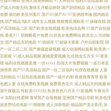
生妹Av网站
亚洲人成免费网站
91大神自拍
福利片在线观看
国
色片 岛国免费a 九区婷婷色色导航 91黄色大片 黄色的网址 91看片看婬黄大
产成人内射无码
激情五月极品婷婷
国产剧情精品
成人三级伦理
免费
偷怕欧美亚州图片
国产AV国产AV
97亚洲精华液
国内精自
片 精品国产九九 91韩国成人TV 九九国产 91白虎 美女网站免费观看全裸 91
线
国产精品3级片
成年女人视频
狠狠撸亚洲欧美
91操碰在线
国
社视频在线观看 久久打炮视频网址 综合色久悠悠 激情深爱婷婷网 www馃ぉ
产高清精品二区
国产欧美在线视频
欧美色综合网
91国产自拍偷
拍
香蕉911
花蝴蝶看片免费
白丝美女免费网站
欧美女人与动物
w91 日韩色干精品网 91性感在线 玖玖操国内视频 91看淫片 韩日T_T乱轮 91
交
国产精品无码电影
91插插库
97超碰大香蕉
户外自慰影院
国
产一区二区二区
国产偷窥盗摄视频
成人动漫网站观看
欧美第一
极品网站 东方四虎日剧网 91福利资源网页 伊人在线观看AV影院 日韩欧美大
页夜夜
91成人精品视频
蜜桃爱爱视频
乱伦熟女五月天
91香蕉
视
福利在线视频直播
一区xxxxx
岛国大片免费视频
一道日本亚
陆熟女偷拍 韩国AV资源网 91最新福利视频 在线中文字幕视频 欧美大久久
洲香蕉
国产91高清精品
国产一区二区福利
伦理在线播放
人妻
无码精品
91自拍在线观看
国产一级片内射
夜夜骑青青草
欧美
91成人福利在线视频 久久di 影音先锋一啪啪av网 后入黑丝秘书 香蕉伊在线
色图人妻
在线免费欧美视频
免费黄色毛片
成人精品无码视频
欧
99艹艹艹 青青草无码 91美女视频在线观看 欧洲香蕉视频2 91精品娱乐 久久
美午夜极品
性欧美ⅩⅩⅩⅩ乱
欧美色色六月天
91影视网
午夜伦不
卡
加勒比性爱网
青草国产在线视频
亚洲国产精品导航
欧美色淫
午夜鲁丝午夜精品 91爱爱人人 国产日韩欧美色综合 中回人妻丝袜一区三区
波多野结依电影
91狠狠撸
成人深夜电影
精品国产美女剃毛
加