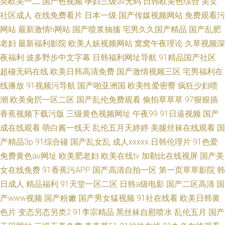
类欧美一二
国产色视频
孕妇三级av无码
日韩欧美色综合
美女
社区成人
在线免费看片
日本一级
国产传媒视频网站
免费观看污
网站
最新激情h网站
国产喷浆抽搐
宅男久久国产精品
国产乱肥
老妇
最新福利影院
欧美人妖视频网站
窝窝午夜理论
久草视频深
夜福利
波多野步中文字幕
日韩福利网址导航
91精品国产社区
超碰无码在线
欧美日韩高清免费
国产激情视频三区
宅男福利在
线播放
91视频污导航
国产啪亚洲国
欧美性爱密臀
疯狂少妇喷
潮
欧美肏屄一区二区
国产乱伦免费观看
偷拍草草草
97狠狠插
香蕉视频下载污版
三级黄色视频网址
午夜99
91日逼视频
国产
成在线观看
萌白酱一线天
乱伦五月天婷婷
美腿丝袜在线观看
国
产精品3p
91综合碰
国产乱女乱
成人xxxxx
日韩伦理片
91色爱
免费黄色av网址
欧美肥老妇
欧美在线tv
加勒比在线视屏
国产美
女在线免费
91香蕉污APP
国产高清自拍一区
第一页草草影院
韩
日成人
精品福利
91天堂一区二区
日韩a级电影
国产二区高清
国
产www视频
国产粉嫩
国产男女猛视频
91社在线看
欧美日韩黄
色片
变态另态另类2
91李宗精品
黑丝袜自慰喷水
乱伦五月
国产