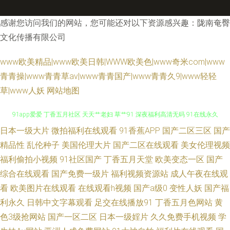
感谢您访问我们的网站，您可能还对以下资源感兴趣：陇南奄臀
文化传播有限公司
www欧美精品|www欧美日韩|WWW欧美色|www奇米com|www
青青操|www青青草av|www青青国产|www青青久9|www轻轻
草|www人妖
网站地图
日本一级大片
微拍福利在线观看
91香蕉APP
国产二区三区
国产
91社区福利 久艹免费 肏屄人人人 日韩无卡无码 91熟女海角 久操久热
精品性
乱伦种子
美国伦理大片
国产二区在线观看
美女伦理视频
福利偷拍小视频
91社区国产
丁香五月天堂
欧美变态一区
国产
91app爱爱 丁香五月社区 天天艹老妇 草艹91 深夜福利高清无码 91在线永久
综合在线观看
国产免费一级片
福利视频资源站
成人午夜在线观
观看直播 日韩成人资源在线不卡 超碰东京热蜜桃 五月天婷婷色色 国产第一
看
欧美图片在线观看
在线观看h视频
国产a级0
变性人妖
国产福
利永久
日韩中文字幕观看
足交在线播放91
丁香五月色网站
黄
第二页 亚洲最大的黄色小说网 极品91福利 91n一起操 福利姬导航 香蕉视频
色3级抢网站
国产一区二区
日本一级婬片
久久免费手机视频
学