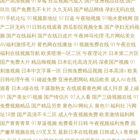
国产高清视频
91草莓
丝瓜视频污成人
国产亚洲视品在线
国产
玖玖
国产免费毛不卡片
久久无码
国产精品网络
孕妇无码在线
91手机论坛
91视频新地址
91日逼
午夜啪视频
91啪水蜜桃网
国
产二区无码
91日韩在线观看
西瓜影院视频全集
国产孕妇无码视
频
国产在线福利
国产在线日皮片
午夜神马伦理
毛片网站美女
AV福利激情毛片
黄色网在线播放
91视频免费在线
91午夜在线
福利在线视频导航
欧美喷潮一区二区
午夜理论片
日本第二片区
国产免费大片
精品呦视频
日本乱伦高清无码
深夜国产视频
91
刺激视频
日本中文字幕一区
日韩免费精品视频
日本高清v
欧美
日韩伦理午夜
91碰超免费
亚洲色图网站
精品欧美
成人AV在线
观看
日本a级在线
干露脸熟女
在线观看黄色网
成人抖音
爰上碰
91
国产美女91视频
国产情侣片
97人人看
国产三级视频在线
91
免费视频精品
国产精品另类
黄色AV网站人
黄色91福利社
污网
址18禁
国产高清不卡二区
成人午夜视频免费
欧美激情福利网
国产青青青草
91草逼视频
免费看片日韩
午夜视频福利免费
国
产嫩草视频在线
69叉叉叉
最新日本在线视频
日韩成人a
青青操