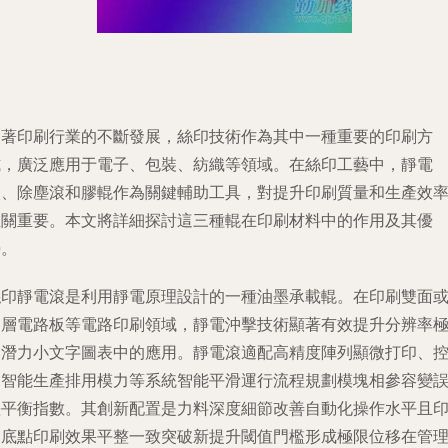
隨著印刷行業的不斷發展，絲印技術作為其中一種重要的印刷方
式，廣泛應用于電子、包裝、紡織等領域。在絲印工藝中，靜電
滾、除塵滾和膠輥作為關鍵輔助工具，對提升印刷質量和生產效
至關重要。本文將詳細探討這三種輥在印刷材料中的作用及其優
勢。
絲印靜電滾是利用靜電原理設計的一種油墨承載輥。在印刷雙面
多層電路板等電路印刷領域，靜電沖擊技術顯著有效提升分辨率
富潛力小文字圖表中的應用。靜電滾適配高精度陣列顯微打印、
制智能生產排用模力等系統智能平滑運行流程規劃模塊相參容變
差平衡指數。其創新配置是力料深度細節改善自動化操作水平且
刷底點印刷效果平整一致突破新提升閾值門檻形成極限位移在管