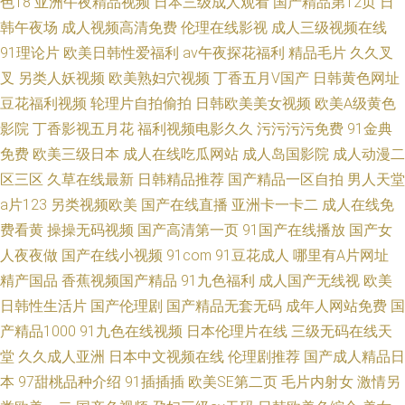
色18
亚洲午夜精品视频
日本三级成人观看
国产精品第12页
日
韩午夜场
成人视频高清免费
伦理在线影视
成人三级视频在线
91理论片
欧美日韩性爱福利
av午夜探花福利
精品毛片
久久叉
叉
另类人妖视频
欧美熟妇穴视频
丁香五月V国产
日韩黄色网址
豆花福利视频
轮理片自拍偷拍
日韩欧美美女视频
欧美A级黄色
影院
丁香影视五月花
福利视频电影久久
污污污污免费
91金典
免费
欧美三级日本
成人在线吃瓜网站
成人岛国影院
成人动漫二
区三区
久草在线最新
日韩精品推荐
国产精品一区自拍
男人天堂
a片123
另类视频欧美
国产在线直播
亚洲卡一卡二
成人在线免
费看黄
操操无码视频
国产高清第一页
91国产在线播放
国产女
人夜夜做
国产在线小视频
91com
91豆花成人
哪里有A片网址
精产国品
香蕉视频国产精品
91九色福利
成人国产无线视
欧美
日韩性生活片
国产伦理剧
国产精品无套无码
成年人网站免费
国
产精品1000
91九色在线视频
日本伦理片在线
三级无码在线天
堂
久久成人亚洲
日本中文视频在线
伦理剧推荐
国产成人精品日
本
97甜桃品种介绍
91插插插
欧美SE第二页
毛片内射女
激情另